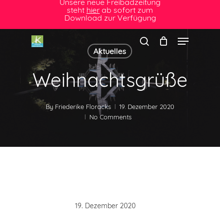
Unsere neue Freibadzeitung
S
steht
hier
ab sofort zum
k
Download zur Verfügung
i
Menu
p
t
Aktuelles
search
o
m
Weihnachtsgrüße
a
i
n
By
Friederike Floracks
19. Dezember 2020
c
No Comments
o
n
t
e
n
t
19. Dezember 2020