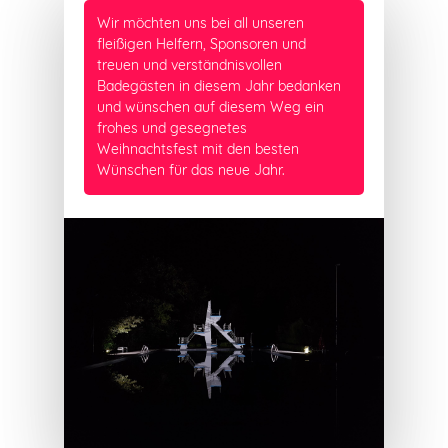
Wir möchten uns bei all unseren
fleißigen Helfern, Sponsoren und
treuen und verständnisvollen
Badegästen in diesem Jahr bedanken
und wünschen auf diesem Weg ein
frohes und gesegnetes
Weihnachtsfest mit den besten
Wünschen für das neue Jahr.